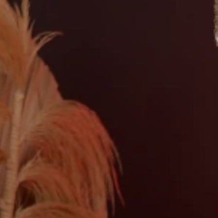
YOU'RE INVITED TO OUR
WEDDING DAY
Alfika