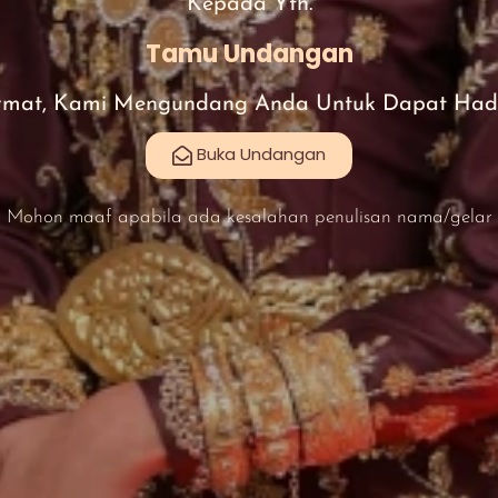
Kepada Yth.
Tamu Undangan
mat, Kami Mengundang Anda Untuk Dapat Hadir
Buka Undangan
Mohon maaf apabila ada kesalahan penulisan nama/gelar