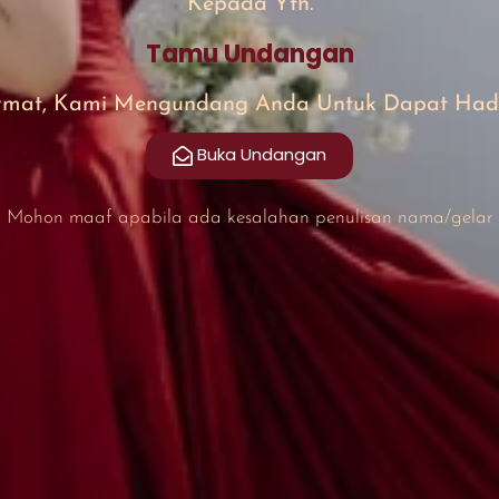
Kepada Yth.
Tamu Undangan
mat, Kami Mengundang Anda Untuk Dapat Hadir
Buka Undangan
Mohon maaf apabila ada kesalahan penulisan nama/gelar