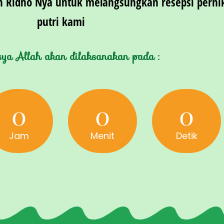
Ridho Nya untuk melangsungkan resepsi pernik
putri kami
sya Allah akan dilaksanakan pada :
0
0
0
Jam
Menit
Detik