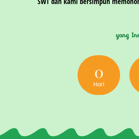
SWT dan kami bersimpuh memohon 
yang In
0
Hari