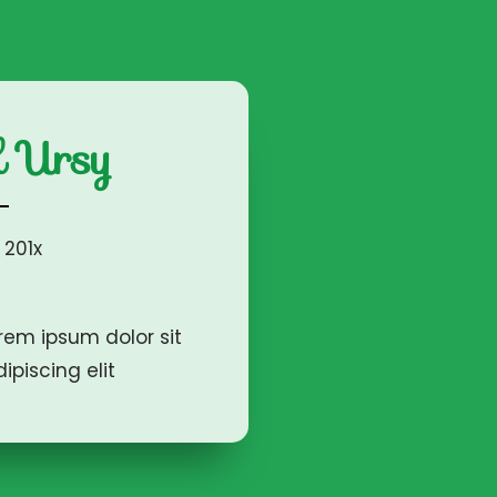
 Ursy
 201x
orem ipsum dolor sit
piscing elit