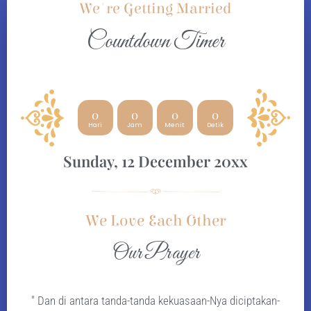
We're Getting Married
Countdown Timer
0
0
0
0
Hari
Jam
Menit
Detik
Sunday, 12 December 20xx
We Love Each Other
Our Prayer
" Dan di antara tanda-tanda kekuasaan-Nya diciptakan-