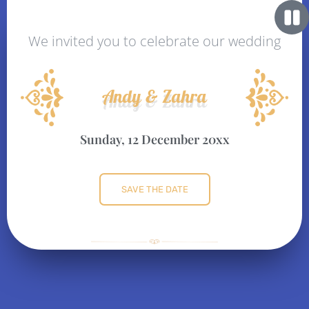
We invited you to celebrate our wedding
Andy & Zahra
Sunday, 12 December 20xx
SAVE THE DATE