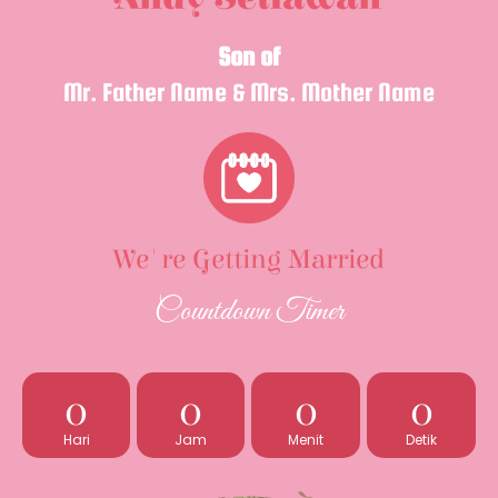
Son of
Mr. Father Name & Mrs. Mother Name
We're Getting Married
Countdown Timer
0
0
0
0
Hari
Jam
Menit
Detik