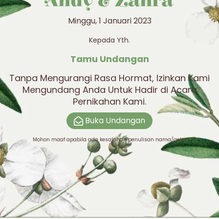
Andy & Zahra
12 | 12 | 202x
Minggu, 1 Januari 2023
Kepada Yth.
0
0
0
0
Hari
Jam
Menit
Detik
Tamu Undangan
Tanpa Mengurangi Rasa Hormat, Izinkan Kami
Mengundang Anda Untuk Hadir di Acara
Pernikahan Kami.
Buka Undangan
Mohon maaf apabila ada kesalahan penulisan nama/gelar