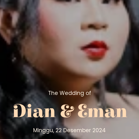
Mempelai Wanita
:
, RW. 06, Kel. Lebong Gajah
The Wedding of
Dian & Eman
Minggu, 22 Desember 2024