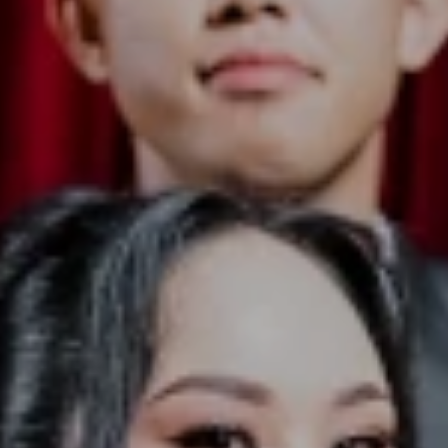
uk mengikuti Sunnah Rasul-Mu
k keluarga yang sakinah, mawaddah,& warahma
ijinkanlah kami menikahkannya.
 SPECIAL
ing Event