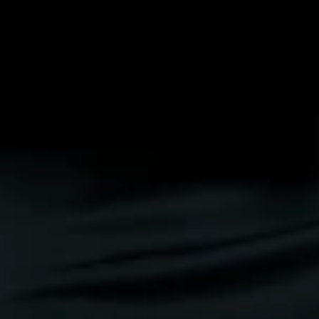
ARRIED
imer
0
0
it
Detik