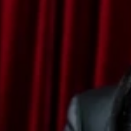
Unt
dalam rangka membentu
maka 
OUR
Wedd