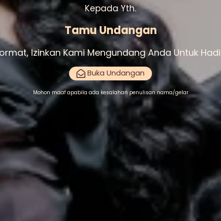
Kepada Yth.
Tamu Undangan
rmat, Izinkan Kami Mengundang Anda Untuk Hadir
Buka Undangan
Mohon maaf apabila ada kesalahan penulisan nama/gelar