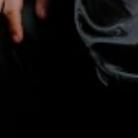
Kediaman 
Jl. Karya 3, RT. 24
Minggu,
09.00 WIB
22 Desember 2024
s.d Selesai