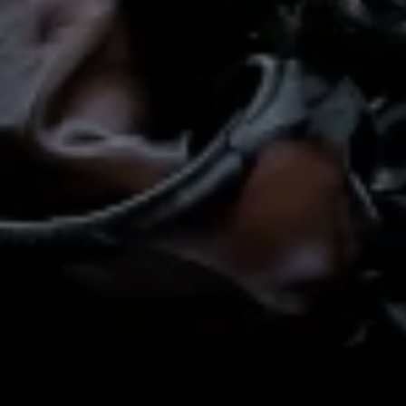
Mempelai Wanita:
, RW. 06, Kel. Lebong Gajah