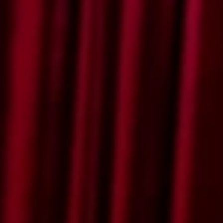
Dian Nita Utami
Putri Pertama
Bapak Dedi Heriansyah dan Ibu Neni
Damaiyanti