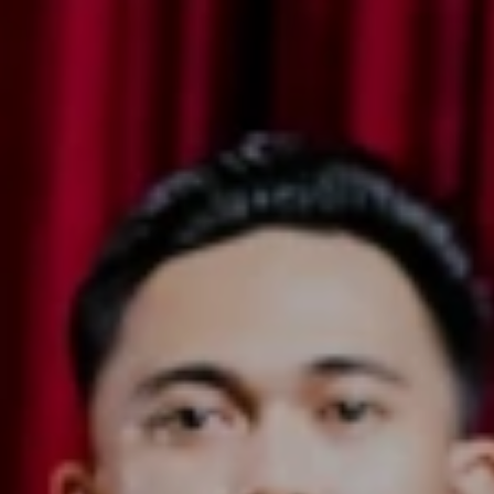
Zulaiman
Putra Kedua
Bapak Zulkifli AK (ALM) dan Ibu Suhaimi