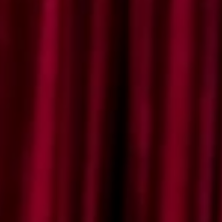
SAVE THE DATE
Maha Suci Allah SWT
ciptakan makhlukNya berpasang-pasangan.
nankanlah dan Ridhoilah putra-putri kami :