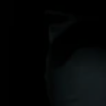
WE'RE GETTING M
Countdown T
0
0
Hari
Jam
Men