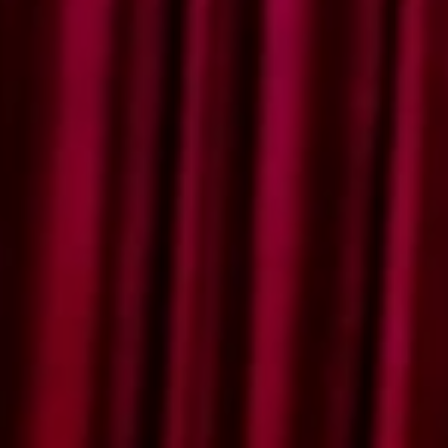
Yang telah men
Ya Allah, perke