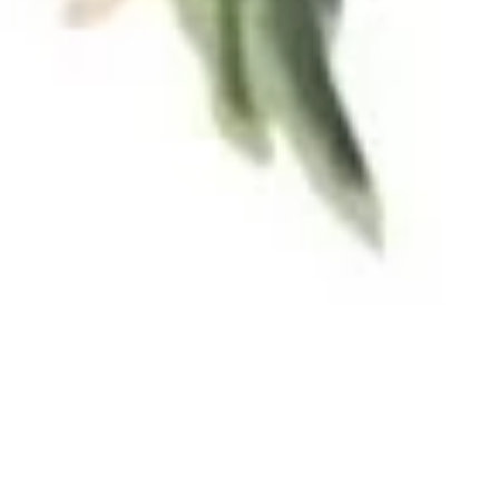
YOU'RE INVITED TO OUR
WEDDING DAY
Fira
&
Fadulah