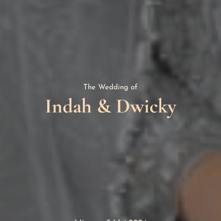
The Wedding of
Indah & Dwicky