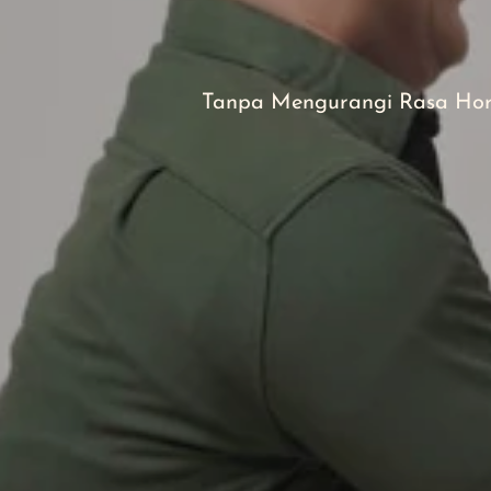
We are g
to
YO
Tanpa Mengurangi Rasa Hor