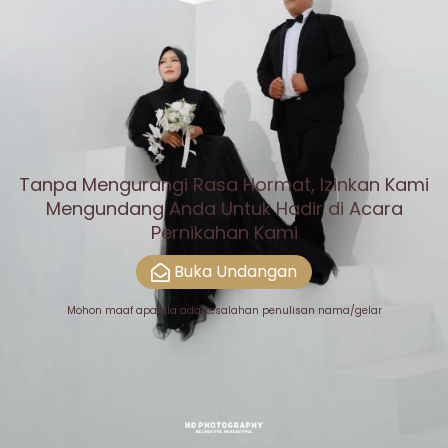
0
0
0
0
Hari
Jam
Menit
Detik
Tanpa Mengurangi Rasa Hormat, Izinkan Kami
Mengundang Anda Untuk Hadir di Acara
Pernikahan Kami
Buka Undangan
Mohon maaf apabila ada kesalahan penulisan nama/gelar