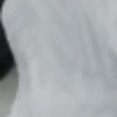
Pasangan Pengantin
- Q.S. AR-RUM: 21 -
"Dan di antara tanda-tanda kekuasaan-Nya