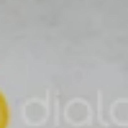
Mela Peta Lestari, A.Md.Kes
Putri ke-4 dari
Bapak Lian Badrun & Ibu Kusmi Djusrin