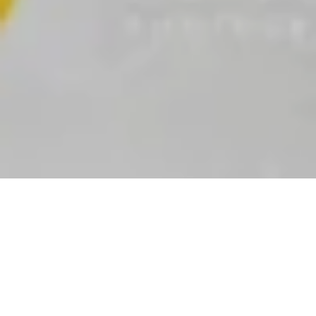
Andi Saputra, SE
Putra ke-4 dari
Bapak Raden Badarudin & Ibu Masyida