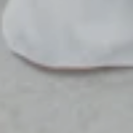
diciptakan-Nya untukmu pasangan hidup dari
jenismu sendiri supaya kamu dapat ketenangan hati
dan dijadikannya kasih sayang di antara kamu.
Sesungguhnya yang demikian menjadi tanda-tanda
kebesaran-Nya bagi orang-orang yang berpikir "
Maha Suci Allah SWT yang telah menciptakan
makhlukNya berpasang-pasangan. Ya Allah,
perkenankanlah dan Ridhoilah putra-putri kami: