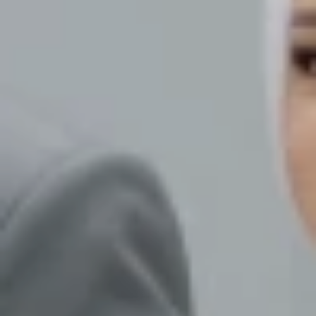
YOU'RE INVITED TO OUR
WEDDING DAY
Mela
&
Andi
Minggu, 11 Mei 2025