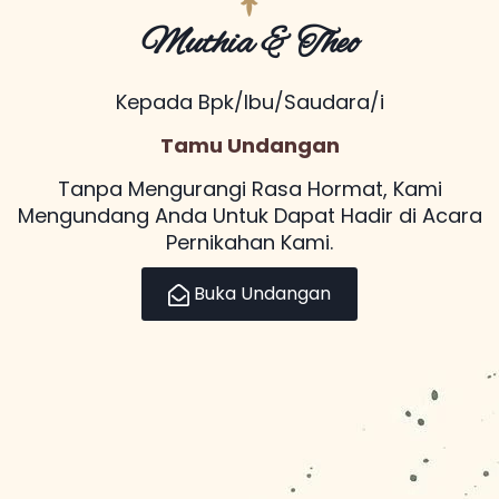
Muthia & Theo
Kepada Bpk/Ibu/Saudara/i
Tamu Undangan
Tanpa Mengurangi Rasa Hormat, Kami
Mengundang Anda Untuk Dapat Hadir di Acara
Pernikahan Kami.
Buka Undangan