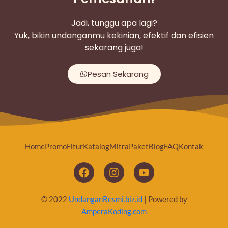
Jadi, tunggu apa lagi?
Yuk, bikin undanganmu kekinian, efektif dan efisien
sekarang juga!
Pesan Sekarang
Home
Promo
Fitur
Katalog
Mitra
Paket
Blog
FAQ
Kontak
© 2022
UndanganResmi.biz.id
| Powered by
AmperaKoding.com