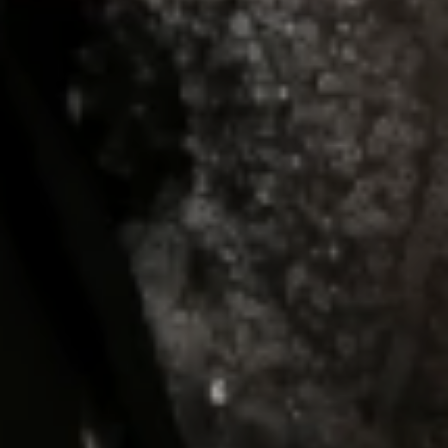
- Q.S. AR-RUM: 21 -
"Dan di antara tanda-tanda kekuasaan-Nya
diciptakan-Nya untukmu pasangan hidup dari
jenismu sendiri supaya kamu dapat ketenangan hati
dan dijadikannya kasih sayang di antara kamu.
Sesungguhnya yang demikian menjadi tanda-tanda
kebesaran-Nya bagi orang-orang yang berpikir "
Maha Suci Allah SWT yang telah menciptakan
makhlukNya berpasang-pasangan. Ya Allah,
perkenankanlah dan Ridhoilah putra-putri kami: