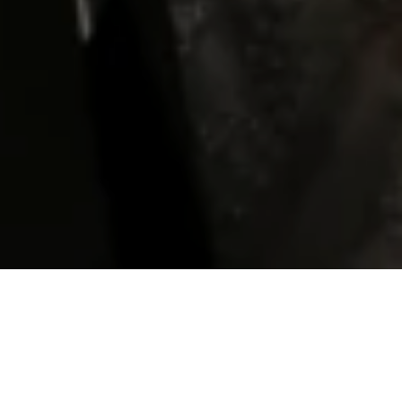
Widya Fitaloka
Putri ke-2 dari
Bpk. Weriyansyah dan Ibu Yur Heniyanti