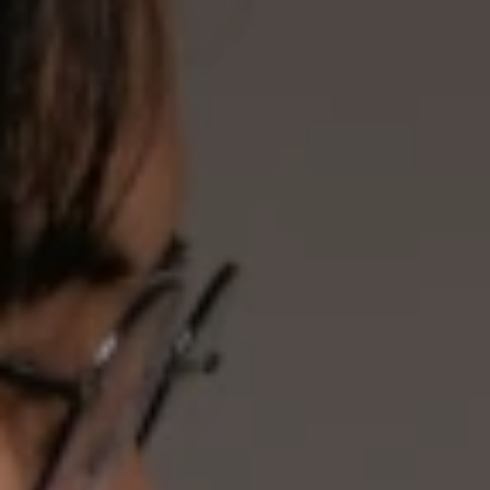
YOU'RE INVITED TO OUR
WEDDING DAY
Widya
&
Dimas